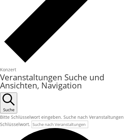
Konzert
Veranstaltungen
Veranstaltungen Suche und
Ansichten, Navigation
Suche
Bitte Schlüsselwort eingeben. Suche nach Veranstaltungen
Schlüsselwort.