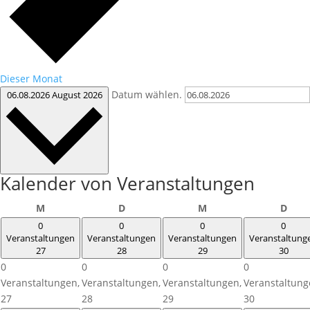
Dieser Monat
Datum wählen.
06.08.2026
August 2026
Kalender von Veranstaltungen
Montag
Dienstag
Mittwoch
Donn
M
D
M
D
0
0
0
0
Veranstaltungen
Veranstaltungen
Veranstaltungen
Veranstaltung
27
28
29
30
0
0
0
0
Veranstaltungen,
Veranstaltungen,
Veranstaltungen,
Veranstaltung
27
28
29
30